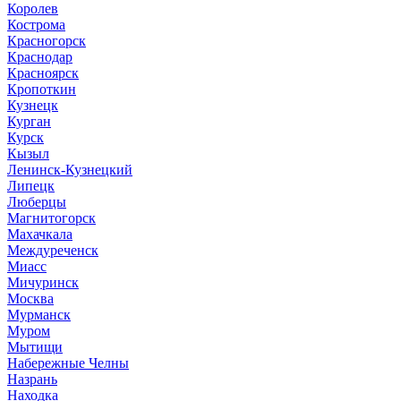
Королев
Кострома
Красногорск
Краснодар
Красноярск
Кропоткин
Кузнецк
Курган
Курск
Кызыл
Ленинск-Кузнецкий
Липецк
Люберцы
Магнитогорск
Махачкала
Междуреченск
Миасс
Мичуринск
Москва
Мурманск
Муром
Мытищи
Набережные Челны
Назрань
Находка