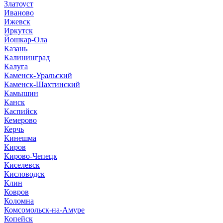
Златоуст
Иваново
Ижевск
Иркутск
Йошкар-Ола
Казань
Калининград
Калуга
Каменск-Уральский
Каменск-Шахтинский
Камышин
Канск
Каспийск
Кемерово
Керчь
Кинешма
Киров
Кирово-Чепецк
Киселевск
Кисловодск
Клин
Ковров
Коломна
Комсомольск-на-Амуре
Копейск