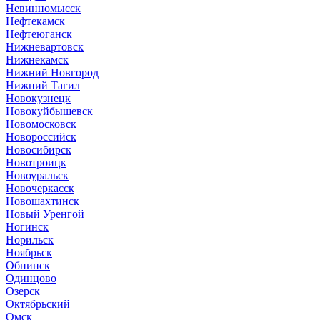
Невинномысск
Нефтекамск
Нефтеюганск
Нижневартовск
Нижнекамск
Нижний Новгород
Нижний Тагил
Новокузнецк
Новокуйбышевск
Новомосковск
Новороссийск
Новосибирск
Новотроицк
Новоуральск
Новочеркасск
Новошахтинск
Новый Уренгой
Ногинск
Норильск
Ноябрьск
Обнинск
Одинцово
Озерск
Октябрьский
Омск