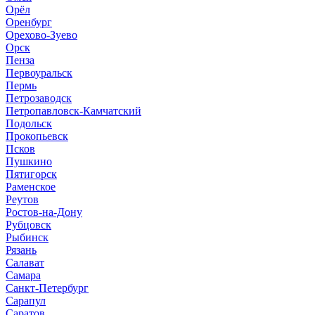
Орёл
Оренбург
Орехово-Зуево
Орск
Пенза
Первоуральск
Пермь
Петрозаводск
Петропавловск-Камчатский
Подольск
Прокопьевск
Псков
Пушкино
Пятигорск
Раменское
Реутов
Ростов-на-Дону
Рубцовск
Рыбинск
Рязань
Салават
Самара
Санкт-Петербург
Сарапул
Саратов