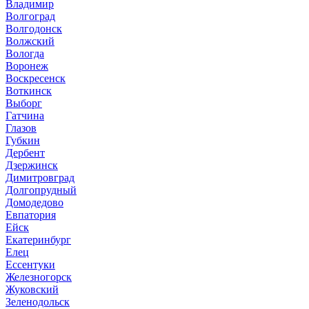
Владимир
Волгоград
Волгодонск
Волжский
Вологда
Воронеж
Воскресенск
Воткинск
Выборг
Гатчина
Глазов
Губкин
Дербент
Дзержинск
Димитровград
Долгопрудный
Домодедово
Евпатория
Ейск
Екатеринбург
Елец
Ессентуки
Железногорск
Жуковский
Зеленодольск