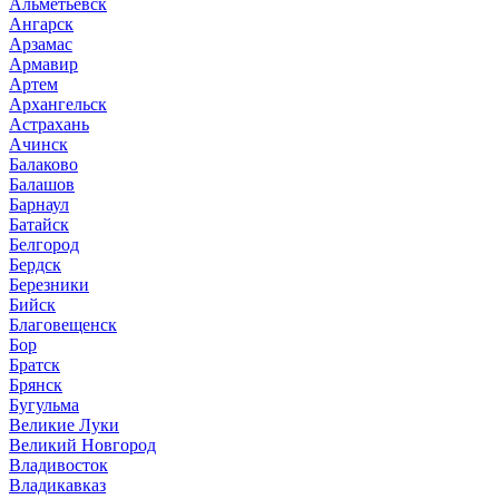
Альметьевск
Ангарск
Арзамас
Армавир
Артем
Архангельск
Астрахань
Ачинск
Балаково
Балашов
Барнаул
Батайск
Белгород
Бердск
Березники
Бийск
Благовещенск
Бор
Братск
Брянск
Бугульма
Великие Луки
Великий Новгород
Владивосток
Владикавказ