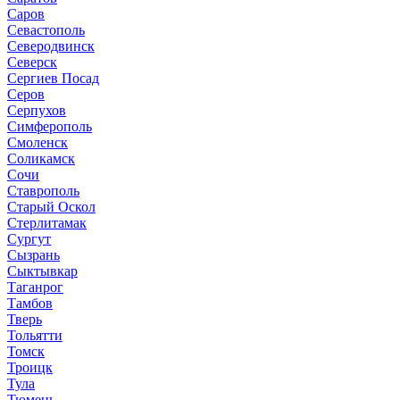
Саров
Севастополь
Северодвинск
Северск
Сергиев Посад
Серов
Серпухов
Симферополь
Смоленск
Соликамск
Сочи
Ставрополь
Старый Оскол
Стерлитамак
Сургут
Сызрань
Сыктывкар
Таганрог
Тамбов
Тверь
Тольятти
Томск
Троицк
Тула
Тюмень